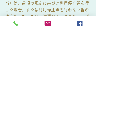
当社は，前項の規定に基づき利用停止等を行
った場合，または利用停止等を行わない旨の
決定をしたときは，遅滞なく，これをユーザ
ーに通知します。
前2項にかかわらず，利用停止等に多額の費
用を有する場合その他利用停止等を行うこと
が困難な場合であって，ユーザーの権利利益
を保護するために必要なこれに代わるべき措
置をとれる場合は，この代替策を講じるもの
とします。
第9条（プライバシーポリシーの変更）
本ポリシーの内容は，法令その他本ポリシー
に別段の定めのある事項を除いて，ユーザー
に通知することなく，変更することができる
ものとします。
当社が別途定める場合を除いて，変更後のプ
ライバシーポリシーは，本ウェブサイトに掲
載したときから効力を生じるものとします。