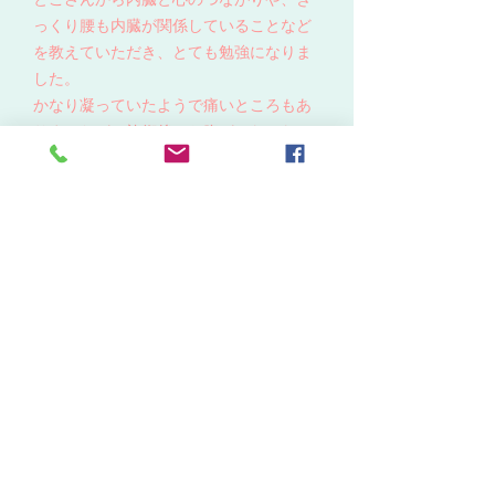
っくり腰も内臓が関係していることなど
を教えていただき、とても勉強になりま
した。
かなり凝っていたようで痛いところもあ
りましたが、施術後はお腹がふわふわ
に。普段あまり触らない自分のお腹を感
じながら、もっと自分を大切にしようと
思えました。
営業時間
Opening Hours
営業時間：10：00～22：00（最終受
付20:00）定休日：日曜日 （県外出張